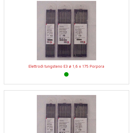
Elettrodi tungsteno E3 ø 1,6 x 175 Porpora