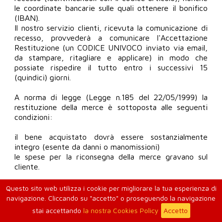
le coordinate bancarie sulle quali ottenere il bonifico
(IBAN).
Il nostro servizio clienti, ricevuta la comunicazione di
recesso, provvederà a comunicare l'Accettazione
Restituzione (un CODICE UNIVOCO inviato via email,
da stampare, ritagliare e applicare) in modo che
possiate rispedire il tutto entro i successivi 15
(quindici) giorni.
A norma di legge (Legge n.185 del 22/05/1999) la
restituzione della merce è sottoposta alle seguenti
condizioni:
il bene acquistato dovrà essere sostanzialmente
integro (esente da danni o manomissioni)
le spese per la riconsegna della merce gravano sul
cliente.
Si raccomanda, a beneficio del cliente, di preparare il
Questo sito web utilizza i cookie per migliorare la tua esperienza di
pacco con cura utilizzando imballi idonei
navigazione. Cliccando su "accetto" o proseguendo la navigazione
(preferibilmente gli originali) e per la spedizione un
stai accettando
la nostra Cookies Policy
Accetto
corriere o altro mezzo idoneo a permettere la