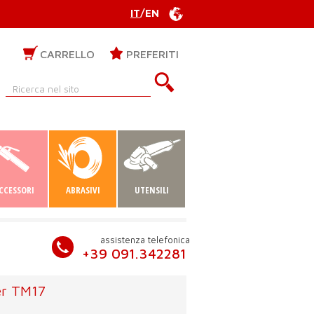
IT
/
EN
CARRELLO
PREFERITI
CCESSORI
ABRASIVI
UTENSILI
assistenza telefonica
+39 091.342281
er TM17