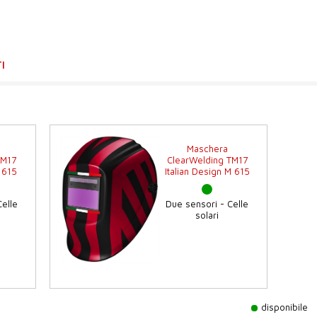
I
Maschera
TM17
ClearWelding TM17
J 615
Italian Design M 615
elle
Due sensori - Celle
solari
disponibile