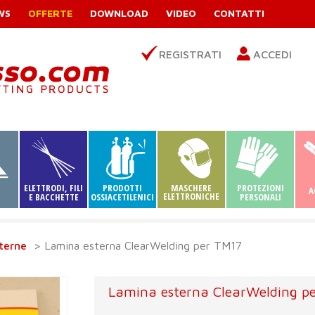
WS
OFFERTE
DOWNLOAD
VIDEO
CONTATTI
REGISTRATI
ACCEDI
ELETTRODI, FILI
PRODOTTI
MASCHERE
PROTEZIONI
A
ELETTRONICHE
I
E BACCHETTE
OSSIACETILENICI
PERSONALI
terne
> Lamina esterna ClearWelding per TM17
Lamina esterna ClearWelding p