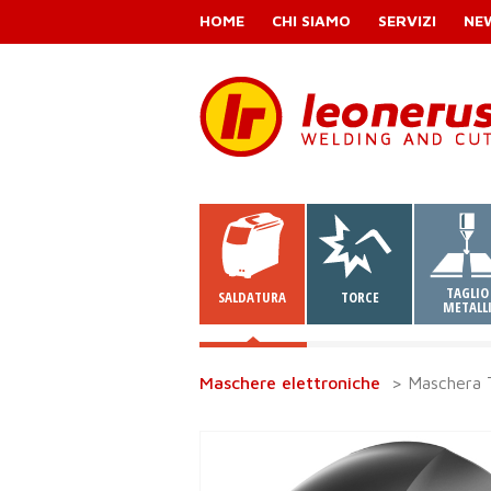
HOME
CHI SIAMO
SERVIZI
NE
TAGLIO
SALDATURA
TORCE
METALL
Maschere elettroniche
> Maschera 