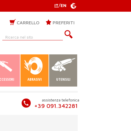
IT
/
EN
CARRELLO
PREFERITI
CCESSORI
ABRASIVI
UTENSILI
assistenza telefonica
+39 091.342281