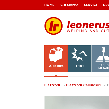
HOME
CHI SIAMO
SERVIZI
NE
TAGLIO
SALDATURA
TORCE
METALL
Elettrodi
>
Elettrodi Cellulosici
> B