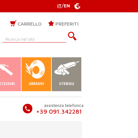
IT
/
EN
CARRELLO
PREFERITI
CCESSORI
ABRASIVI
UTENSILI
assistenza telefonica
+39 091.342281